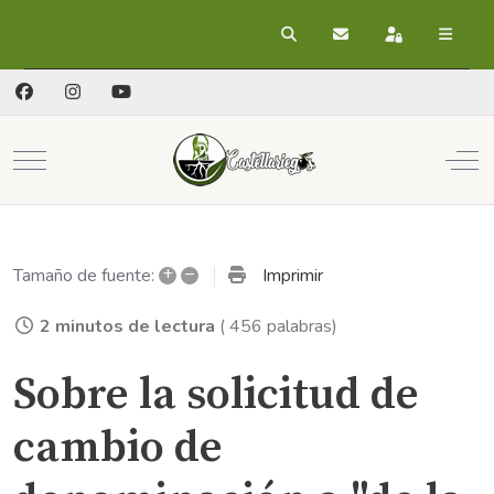
Buscar
Suscribirse a las act
Registrarse
Mobile Menu Toggle
Off
+
–
Imprimir
Tamaño de fuente:
2 minutos de lectura
( 456 palabras)
Sobre la solicitud de
cambio de