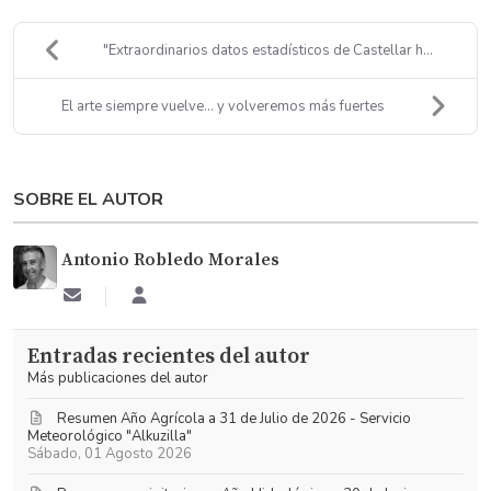
"Extraordinarios datos estadísticos de Castellar h...
El arte siempre vuelve... y volveremos más fuertes
SOBRE EL AUTOR
Antonio Robledo Morales
Suscribirse
Antonio
a
Robledo
las
Morales
Entradas recientes del autor
actualizaciones
Más publicaciones del autor
Resumen Año Agrícola a 31 de Julio de 2026 - Servicio
Meteorológico "Alkuzilla"
Sábado, 01 Agosto 2026