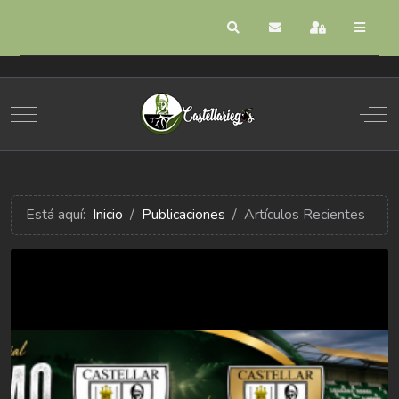
Buscar
Suscribirse a las act
Registrarse
Mobile Menu Toggle
Off
Está aquí:
Inicio
Publicaciones
Artículos Recientes