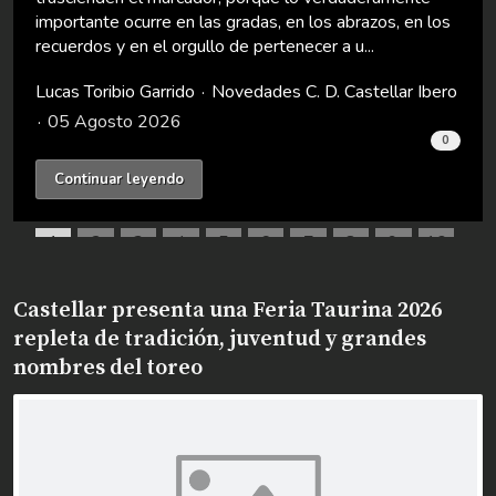
 en los
que ocurre puede resultar complicado. Precisamen
para hacerlo mucho más fácil nace Ag...
ar Ibero
Lucas Toribio Garrido
Novedades
Anuncios
30 Julio 2026
0
Continuar leyendo
1
2
3
4
5
6
7
8
9
10
​Castellar presenta una Feria Taurina 2026
repleta de tradición, juventud y grandes
nombres del toreo