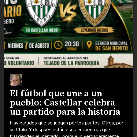
¿No sabes qué hacer hoy 
Castellar? Descubre la
ra
Agenda de Castellariegos
ria
no te pierdas ningún even
s, por
En un pueblo tan activo como Castellar, donde cad
semana se celebran actividades culturales, deporti
ente
religiosas, festivas y sociales, estar al día de todo l