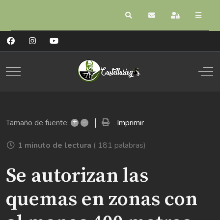
Buscar
Suscribirse a las act
Registrarse
Mobile Menu Toggle
Off
+
–
Imprimir
Tamaño de fuente:
1 minuto de lectura
( 181 palabras)
Se autorizan las
quemas en zonas con