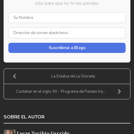
sitio para que no te las pierdas.
Su
Nombre
Dirección
de
correo
Suscribirse a Blogs
electrónico
La Estatua de La Glorieta
Castellar en el siglo XX - Programa de Fiestas tra...
SOBRE EL AUTOR
Lucas Toribio Garrido