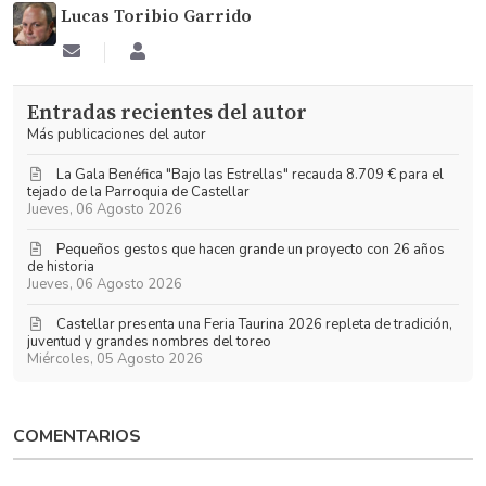
Lucas Toribio Garrido
Suscribirse
Lucas
a
Toribio
las
Garrido
Entradas recientes del autor
actualizaciones
Más publicaciones del autor
La Gala Benéfica "Bajo las Estrellas" recauda 8.709 € para el
tejado de la Parroquia de Castellar
Jueves, 06 Agosto 2026
Pequeños gestos que hacen grande un proyecto con 26 años
de historia
Jueves, 06 Agosto 2026
​Castellar presenta una Feria Taurina 2026 repleta de tradición,
juventud y grandes nombres del toreo
Miércoles, 05 Agosto 2026
COMENTARIOS