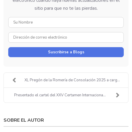
electrónico cuando haya nuevas actualizaciones en el
sitio para que no te las pierdas.
Su
Nombre
Dirección
de
correo
Suscribirse a Blogs
electrónico
XL Pregón de la Romería de Consolación 2025 a carg...
Presentado el cartel del XXV Certamen Internaciona...
SOBRE EL AUTOR