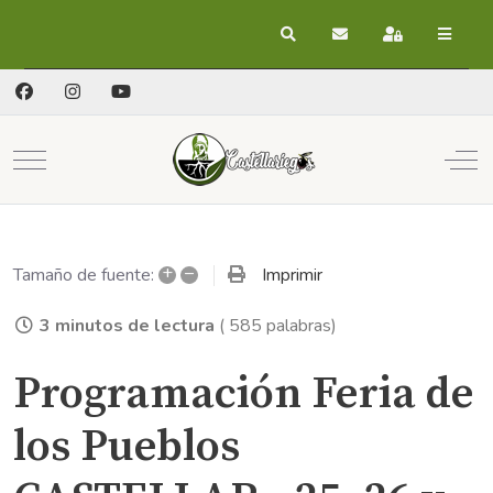
Buscar
Suscribirse a las act
Registrarse
Mobile Menu Toggle
Off
+
–
Imprimir
Tamaño de fuente:
3 minutos de lectura
( 585 palabras)
Programación Feria de
los Pueblos