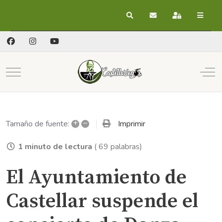
Buscar
Suscribirse a las act
Registrarse
Mobile Menu Toggle
Off
+
–
Imprimir
Tamaño de fuente:
1 minuto de lectura
( 69 palabras)
El Ayuntamiento de
Castellar suspende el