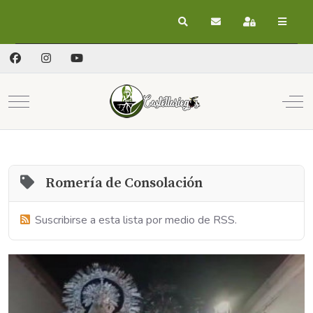
Buscar
Suscribirse a las act
Registrarse
Mobile Menu Toggle
Off
Romería de Consolación
Suscribirse a esta lista por medio de RSS.