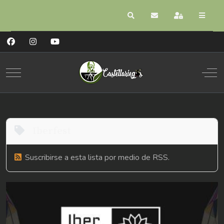
Buscar
Suscribirse a las act
Registrarse
Mobile Menu Toggle
Off
Iberfest
Suscribirse a esta lista por medio de RSS.