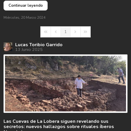
Continuar leyendo
Miércoles, 20 Marzo 2024
1
First Page
Previous Page
Next Page
Last Page
Lucas Toribio Garrido
13 Junio 2025
Las Cuevas de La Lobera siguen revelando sus
secretos: nuevos hallazgos sobre rituales íberos