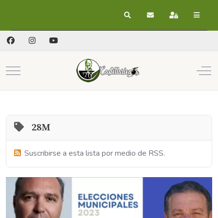
Buscar
Suscribirse a las act
Registrarse
Mobile Menu Toggle
Off
28M
Suscribirse a esta lista por medio de RSS.