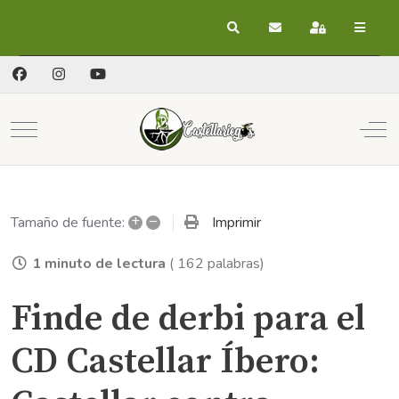
Buscar
Suscribirse a las act
Registrarse
Mobile Menu Toggle
Off
+
–
Imprimir
Tamaño de fuente:
1 minuto de lectura
( 162 palabras)
Finde de derbi para el
CD Castellar Íbero: