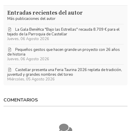
a
Toribio
las
Garrido
Entradas recientes del autor
actualizaciones
Más publicaciones del autor
La Gala Benéfica "Bajo las Estrellas" recauda 8.709 € para el
tejado de la Parroquia de Castellar
Jueves, 06 Agosto 2026
Pequeños gestos que hacen grande un proyecto con 26 años
de historia
Jueves, 06 Agosto 2026
​Castellar presenta una Feria Taurina 2026 repleta de tradición,
juventud y grandes nombres del toreo
Miércoles, 05 Agosto 2026
COMENTARIOS