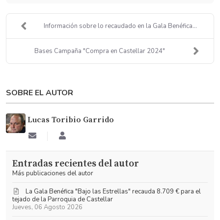
Información sobre lo recaudado en la Gala Benéfica...
Bases Campaña "Compra en Castellar 2024"
SOBRE EL AUTOR
Lucas Toribio Garrido
Suscribirse
Lucas
a
Toribio
las
Garrido
Entradas recientes del autor
actualizaciones
Más publicaciones del autor
La Gala Benéfica "Bajo las Estrellas" recauda 8.709 € para el
tejado de la Parroquia de Castellar
Jueves, 06 Agosto 2026