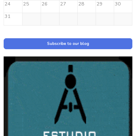
24
25
26
27
28
29
30
31
Subscribe to our blog