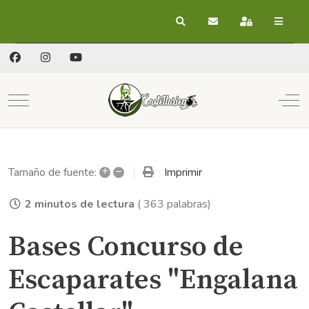
Buscar
Suscribirse a las act
Registrarse
Mobile Menu Toggle
Off
+
–
Imprimir
Tamaño de fuente:
2 minutos de lectura
( 363 palabras)
Bases Concurso de
Escaparates "Engalana