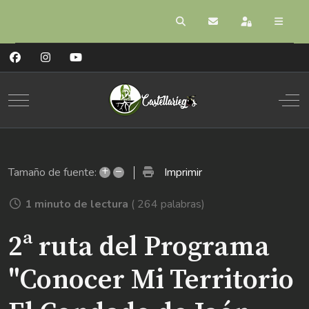
Buscar
Suscribirse a las act
Registrarse
Mobile Menu Toggle
Off
+
–
Imprimir
Tamaño de fuente:
1 minuto de lectura
( 264 palabras)
2ª ruta del Programa
"Conocer Mi Territorio