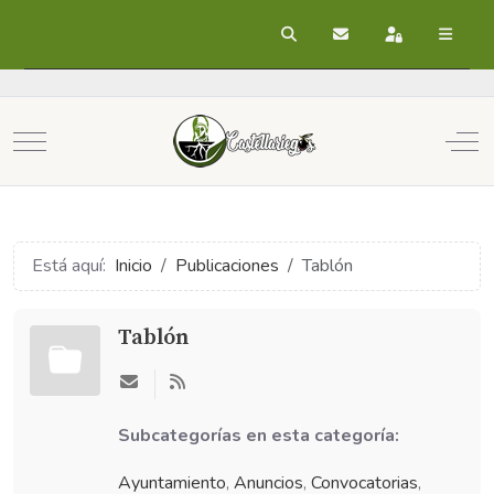
Buscar
Suscribirse a las act
Registrarse
Mobile Menu Toggle
Off
Está aquí:
Inicio
Publicaciones
Tablón
Tablón
Subcategorías en esta categoría:
Ayuntamiento
,
Anuncios
,
Convocatorias
,