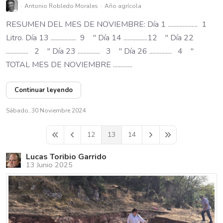
Antonio Robledo Morales
Año agrícola
RESUMEN DEL MES DE NOVIEMBRE: Día 1 .................... 1
Litro. Día 13 ................. 9 " Día 14 ................12 " Día 22
............... 2 " Día 23 ............... 3 " Día 26 ............... 4 "
TOTAL MES DE NOVIEMBRE .............
Continuar leyendo
Sábado, 30 Noviembre 2024
12
13
14
First Page
Previous Page
Next Page
Last Page
Lucas Toribio Garrido
13 Junio 2025