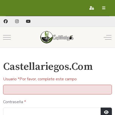
Registrarse
Mobile Menu Toggle
Off
Castellariegos.Com
Usuario
*
Por favor, complete este campo
Contraseña
*